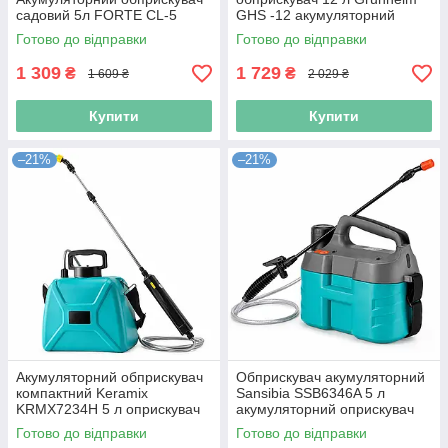
садовий 5л FORTE CL-5
GHS -12 акумуляторний
обприскувач для дачі
Готово до відправки
Готово до відправки
1 309
1 729
₴
₴
1 609 ₴
2 029 ₴
Купити
Купити
–21%
–21%
Акумуляторний обприскувач
Обприскувач акумуляторний
компактний Keramix
Sansibia SSB6346A 5 л
KRMX7234H 5 л оприскувач
акумуляторний оприскувач
для захисту саду розпилювач
садовий акумуляторний
Готово до відправки
Готово до відправки
з акумулятором
розпилювач для дерев