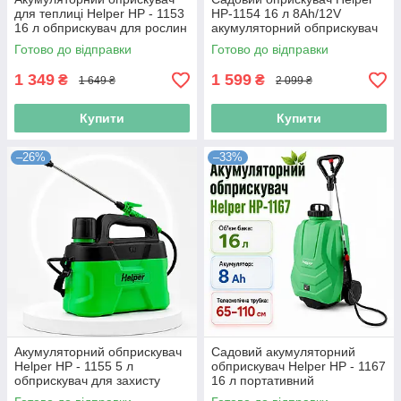
для теплиці Helper HP - 1153
HP-1154 16 л 8Ah/12V
16 л обприскувач для рослин
акумуляторний обприскувач
обприскувач 16 л
фермер батарейний
Готово до відправки
Готово до відправки
обприскувач
1 349
1 599
₴
₴
1 649 ₴
2 099 ₴
Купити
Купити
–26%
–33%
Акумуляторний обприскувач
Садовий акумуляторний
Helper HP - 1155 5 л
обприскувач Helper HP - 1167
обприскувач для захисту
16 л портативний
рослин електричний
обприскувач для обробки