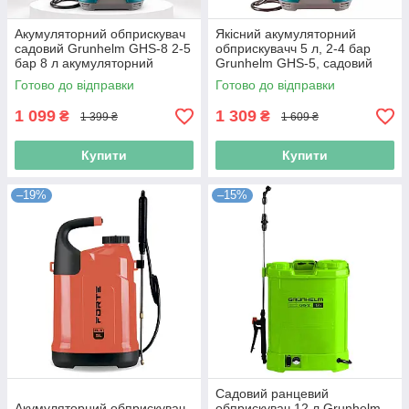
Акумуляторний обприскувач
Якісний акумуляторний
садовий Grunhelm GHS-8 2-5
обприскувачч 5 л, 2-4 бар
бар 8 л акумуляторний
Grunhelm GHS-5, садовий
обприскувач садовий
оприскувач
Готово до відправки
Готово до відправки
1 099
1 309
₴
₴
1 399 ₴
1 609 ₴
Купити
Купити
–19%
–15%
Садовий ранцевий
Акумуляторний обприскувач
обприскувач 12 л Grunhelm