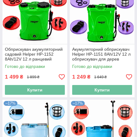
Обприскувач акумуляторний
Акумуляторний обприскувач
садовий Helper HP-1152
Helper HP-1151 8Ah/12V 12 л
8Ah/12V 12 л ранцевий
обприскувач для дерев
обприскувач акумуляторний
ранцевий обприскувач для
Готово до відправки
Готово до відправки
розпилювач для дерев
саду та городу
1 499
1 249
₴
₴
1 899 ₴
1 649 ₴
Купити
Купити
–17%
–17%