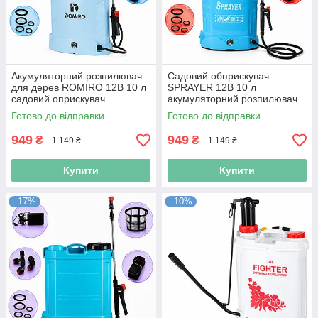
Акумуляторний розпилювач
Садовий обприскувач
для дерев ROMIRO 12В 10 л
SPRAYER 12В 10 л
садовий оприскувач
акумуляторний розпилювач
акумуляторний для дерев
для дерев на батереї
Готово до відправки
Готово до відправки
компактний оприскувач
949
949
₴
₴
1 149 ₴
1 149 ₴
Купити
Купити
–17%
–10%