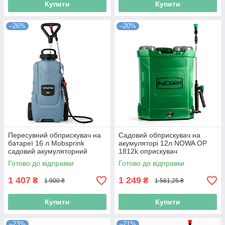
Купити
Купити
–26%
–20%
Пересувний обприскувач на
Садовий обприскувач на
батареї 16 л Mobsprink
акумуляторі 12л NOWA OP
садовий акумуляторний
1812k оприскувач
обприскувач електричний
акумуляторний ранцевий для
Готово до відправки
Готово до відправки
розпилювач для городу
дерев і кущів
1 407
1 249
₴
₴
1 900 ₴
1 561,25 ₴
Купити
Купити
–23%
–21%