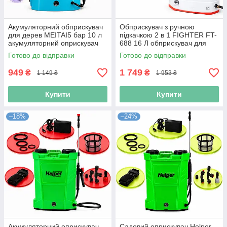
Акумуляторний обприскувач
Обприскувач з ручною
для дерев MEITAI5 бар 10 л
підкачкою 2 в 1 FIGHTER FT-
акумуляторний оприскувач
688 16 Л обприскувач для
садовий оприскувач
обробки рослин обприскувач
Готово до відправки
Готово до відправки
акумуляторний
для теплиці
949
1 749
₴
₴
1 149 ₴
1 953 ₴
Купити
Купити
–18%
–24%
Акумуляторний оприскувач
Садовий оприскувач Helper