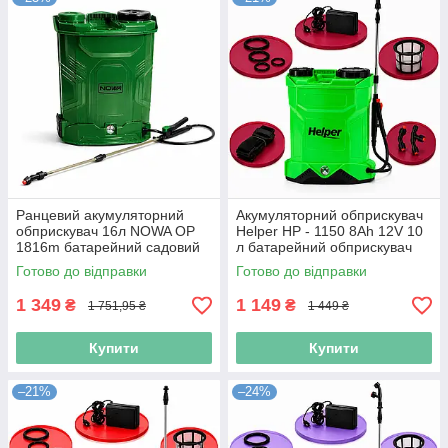
Ранцевий акумуляторний
Акумуляторний обприскувач
обприскувач 16л NOWA OP
Helper HP - 1150 8Ah 12V 10
1816m батарейний садовий
л батарейний обприскувач
обприскувач акумуляторний
електричний обприскувач
Готово до відправки
Готово до відправки
обприскувач
для саду
1 349
1 149
₴
₴
1 751,95 ₴
1 449 ₴
Купити
Купити
–21%
–24%