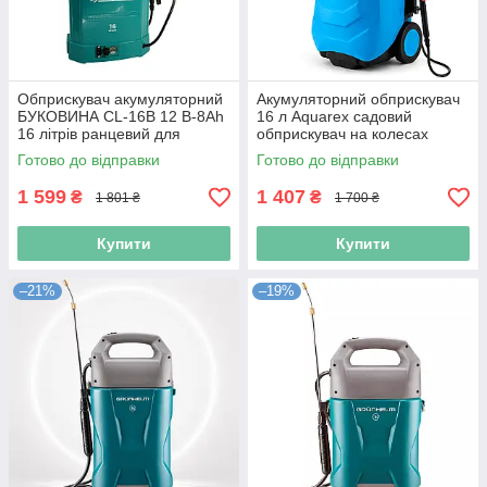
Обприскувач акумуляторний
Акумуляторний обприскувач
БУКОВИНА CL-16В 12 В-8Ah
16 л Aquarex садовий
16 літрів ранцевий для
обприскувач на колесах
обробки росли теплиць
розпилювач добрив для
Готово до відправки
Готово до відправки
городу обприскувачі
1 599
1 407
₴
₴
1 801 ₴
1 700 ₴
Купити
Купити
–21%
–19%