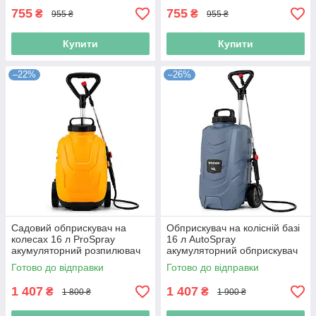
755
755
₴
₴
955 ₴
955 ₴
Купити
Купити
–22%
–26%
Садовий обприскувач на
Обприскувач на колісній базі
колесах 16 л ProSpray
16 л AutoSpray
акумуляторний розпилювач
акумуляторний обприскувач
добрив обприскувач для саду
для садових робіт
Готово до відправки
Готово до відправки
городній обприскувач
розпилювач добрив для
городу
1 407
1 407
₴
₴
1 800 ₴
1 900 ₴