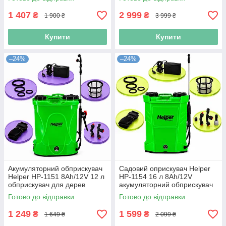
розпилювач для городу
шлангом
1 407
2 999
₴
₴
1 900 ₴
3 999 ₴
Купити
Купити
–24%
–24%
Акумуляторний обприскувач
Садовий оприскувач Helper
Helper HP-1151 8Ah/12V 12 л
HP-1154 16 л 8Ah/12V
обприскувач для дерев
акумуляторний обприскувач
ранцевий обприскувач для
фермер батарейний
Готово до відправки
Готово до відправки
саду та городу
обприскувач
1 249
1 599
₴
₴
1 649 ₴
2 099 ₴