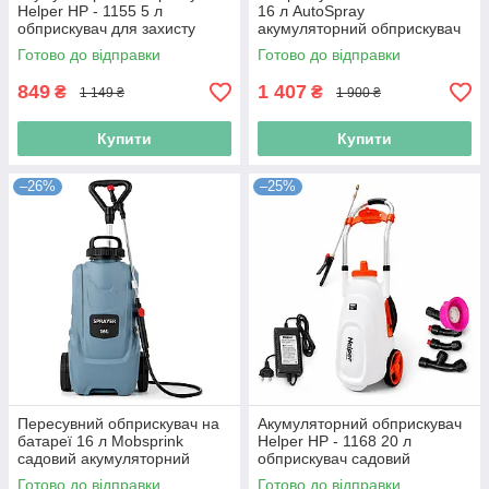
Helper HP - 1155 5 л
16 л AutoSpray
обприскувач для захисту
акумуляторний обприскувач
рослин електричний
для садових робіт
Готово до відправки
Готово до відправки
розпилювач з акумулятором
розпилювач добрив для
5 л
городу
849
1 407
₴
₴
1 149 ₴
1 900 ₴
Купити
Купити
–26%
–25%
Пересувний обприскувач на
Акумуляторний обприскувач
батареї 16 л Mobsprink
Helper HP - 1168 20 л
садовий акумуляторний
обприскувач садовий
обприскувач електричний
обприскувач з довгим
Готово до відправки
Готово до відправки