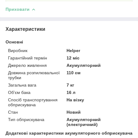
Приховати
Характеристики
Основні
Виробник
Helper
Гарантійний термін
12 міс
Джерело живлення
Акумуляторний
Довжина розпилювальної
110 см
трубки
Загальна вага
7 кг
Об'єм бака
16 л
Спосіб транспортування
На візку
обприскувача
Стан
Новий
Тип обприскувача
Акумуляторний
(електричний)
Додаткові характеристики акумуляторного обприскувача