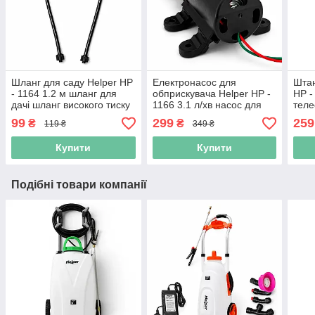
Шланг для саду Helper HP
Електронасос для
Штан
- 1164 1.2 м шланг для
обприскувача Helper HP -
HP -
дачі шланг високого тиску
1166 3.1 л/хв насос для
теле
для обприскувача
обприскувача
обпр
99
299
259
₴
₴
119 ₴
349 ₴
акумуляторного насос для
садо
заміни
Купити
Купити
Подібні товари компанії