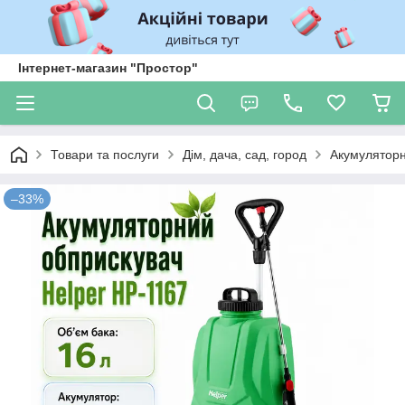
Інтернет-магазин "Простор"
Товари та послуги
Дім, дача, сад, город
Акумуляторн
–33%