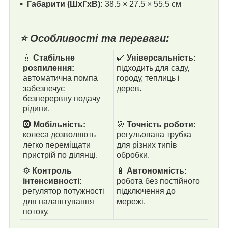
Габарити (ШхГхВ):
38.5 × 27.5 × 55.5 см
⭐ Особливості та переваги:
💧
Стабільне
🌿
Універсальність:
розпилення:
підходить для саду,
автоматична помпа
городу, теплиць і
забезпечує
дерев.
безперервну подачу
рідини.
🛞
Мобільність:
🎯
Точність роботи:
колеса дозволяють
регульована трубка
легко переміщати
для різних типів
пристрій по ділянці.
обробки.
⚙️
Контроль
🔋
Автономність:
інтенсивності:
робота без постійного
регулятор потужності
підключення до
для налаштування
мережі.
потоку.