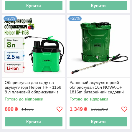
Купити
Купити
–23%
–23%
Обприскувач для саду на
Ранцевий акумуляторний
акумуляторі Helper HP - 1158
обприскувач 16л NOWA OP
8 л плечовий обприскувач з
1816m батарейний садовий
автоматичною помпою
обприскувач акумуляторний
Готово до відправки
Готово до відправки
обприскувач
899
1 349
₴
₴
1 173 ₴
1 751,95 ₴
Купити
Купити