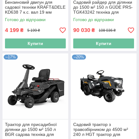
Бензиновий двигун для
Cадовий райдер для ділянки
садової техніки KRAFT&DELE
до 1500 м² 150 л GÜDE PRS-
KD638 7 к.с. вал 19 мм
TGK43242 техніка для
двигун для будівельної
косіння трави
Готово до відправки
Готово до відправки
техніки
4 199
90 030
₴
₴
5 199 ₴
108 036 ₴
Купити
Купити
–17%
–20%
Трактор для присадибної
Cадовий трактор з
ділянки до 1500 м² 150 л
травозбірником до 4500 м²
BGR садова техніка для
240 л HGT трактор для