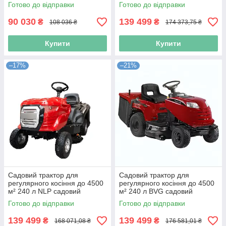
присадибного господарства
догляду за газоном
Готово до відправки
Готово до відправки
90 030
139 499
₴
₴
108 036 ₴
174 373,75 ₴
Купити
Купити
–17%
–21%
Садовий трактор для
Садовий трактор для
регулярного косіння до 4500
регулярного косіння до 4500
м² 240 л NLP садовий
м² 240 л BVG садовий
трактор з регулюванням
трактор з регулюванням
Готово до відправки
Готово до відправки
висоти
висоти
139 499
139 499
₴
₴
168 071,08 ₴
176 581,01 ₴