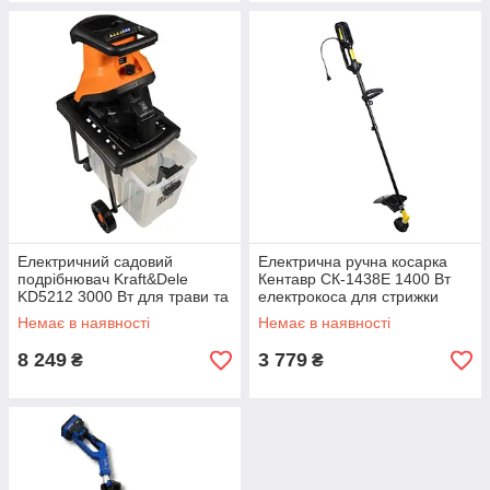
Електричний садовий
Електрична ручна косарка
подрібнювач Kraft&Dele
Кентавр СК-1438Е 1400 Вт
KD5212 3000 Вт для трави та
електрокоса для стрижки
гілок
газону електричний тример
Немає в наявності
Немає в наявності
для трави
8 249
3 779
₴
₴