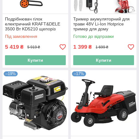
Подрібнювач гілок
Тример акумуляторний для
електричний KRAFT&DELE
трави 48V Li-Ion Hotprice
3500 Вт KD5210 щепоріз
тример для дому
електричний
акумуляторний
Під замовлення
Готово до відправки
5 419
1 399
₴
₴
5 919 ₴
1 699 ₴
Купити
Купити
–19%
–17%