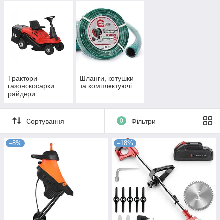
Трактори-
Шланги, котушки
газонокосарки,
та комплектуючі
райдери
Сортування
0
Фільтри
–8%
–18%