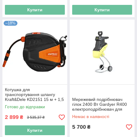
Купити
Купити
–18%
Котушка для
транспортування шлангу
Kraft&Dele KD2151 15 м + 1,5
Мережевий подрібнювач
м 8/24 бар автоматична
гілок 2400 Вт Gardyer R400
Готово до відправки
котушка для намотування
електроподрібнювач для
шлангу
гілок до 45 мм
2 899
Немає в наявності
₴
3 535,37 ₴
5 700
₴
Купити