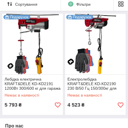
Сортування
0
Фільтри
Подарунок
Подарунок
Лебідка електрична
Електролебідка
KRAFT&DELE KD-KD2191
KRAFT&DELE KD-KD2190
1200Вт 300/600 кг для гаража
230 В/50 Гц 150/300кг для
складу та будівництва
господарських та
Немає в наявності
Немає в наявності
промислових потреб
5 793
4 523
₴
₴
Про нас