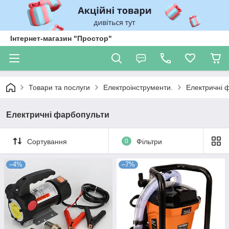
Інтернет-магазин "Простор"
Товари та послуги
Електроінструменти.
Електричні 
Електричні фарбопульти
Сортування
0
Фільтри
–4%
–7%