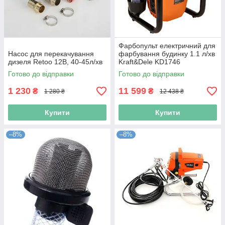
Фарбопульт електричний для
Насос для перекачування
фарбування будинку 1.1 л/хв
дизеля Retoo 12В, 40-45л/хв
Kraft&Dele KD1746
фарбопульти для побілки
Готово до відправки
Готово до відправки
1 230
11 599
₴
₴
1 280 ₴
12 438 ₴
Купити
Купити
–8%
–8%