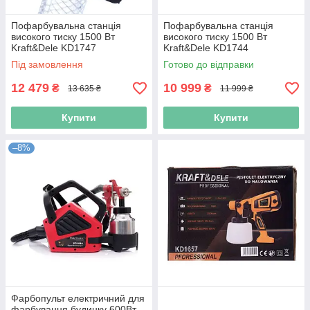
Пофарбувальна станція
Пофарбувальна станція
високого тиску 1500 Вт
високого тиску 1500 Вт
Kraft&Dele KD1747
Kraft&Dele KD1744
фарбувальна станція
фарбувальна станція
Під замовлення
Готово до відправки
12 479
10 999
₴
₴
13 635 ₴
11 999 ₴
Купити
Купити
–8%
Фарбопульт електричний для
фарбування будинку 600Вт