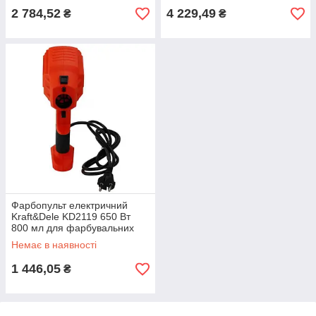
2 784,52
4 229,49
₴
₴
Фарбопульт електричний
Kraft&Dele KD2119 650 Вт
800 мл для фарбувальних
робіт
Немає в наявності
1 446,05
₴