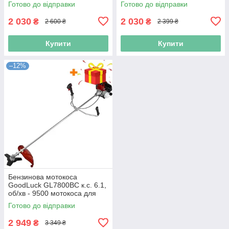
Готово до відправки
Готово до відправки
для саду
мотокоса для скошування
2 030
2 030
₴
₴
2 600 ₴
2 399 ₴
Купити
Купити
–12%
Бензинова мотокоса
GoodLuck GL7800BC к.с. 6.1,
об/хв - 9500 мотокоса для
високої трави
Готово до відправки
2 949
₴
3 349 ₴