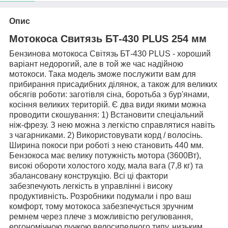
Опис
Мотокоса
Свитязь БТ-430 PLUS
254 мм
Бензинова мотокоса Світязь БТ-430 PLUS - хороший
варіант недорогий, але в той же час надійною
мотокоси. Така модель зможе послужити вам для
прибирання присадибних ділянок, а також для великих
обсягів роботи: заготівля сіна, боротьба з бур'янами,
косіння великих територій. Є два види якими можна
проводити скошування: 1) Встановити спеціальний
ніж-фрезу. З нею можна з легкістю справлятися навіть
з чагарниками. 2) Використовувати корд / волосінь.
Ширина покоси при роботі з нею становить 440 мм.
Бензокоса має велику потужність мотора (3600Вт),
високі обороти холостого ходу, мала вага (7,8 кг) та
збалансовану конструкцію. Всі ці фактори
забезпечують легкість в управлінні і високу
продуктивність. Розробники подумали і про ваш
комфорт, тому мотокоса забезпечується зручним
ремнем через плече з можливістю регулювання,
ергономічною ручкою велосипедного типу, низьким