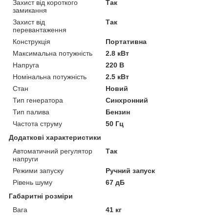
Захист від короткого
Так
замикання
Захист від
Так
перевантаження
Конструкція
Портативна
Максимальна потужність
2.8 кВт
Напруга
220 В
Номінальна потужність
2.5 кВт
Стан
Новий
Тип генератора
Синхронний
Тип палива
Бензин
Частота струму
50 Гц
Додаткові характеристики
Автоматичний регулятор
Так
напруги
Режими запуску
Ручний запуск
Рівень шуму
67 дБ
Габаритні розміри
Вага
41 кг