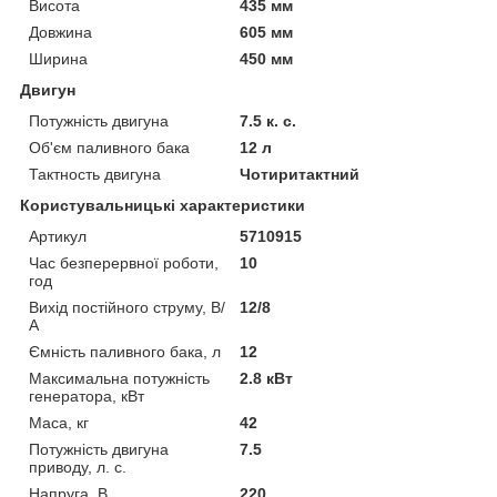
Висота
435 мм
Довжина
605 мм
Ширина
450 мм
Двигун
Потужність двигуна
7.5 к. с.
Об'єм паливного бака
12 л
Тактность двигуна
Чотиритактний
Користувальницькі характеристики
Артикул
5710915
Час безперервної роботи,
10
год
Вихід постійного струму, В/
12/8
А
Ємність паливного бака, л
12
Максимальна потужність
2.8 кВт
генератора, кВт
Маса, кг
42
Потужність двигуна
7.5
приводу, л. с.
Напруга, В
220