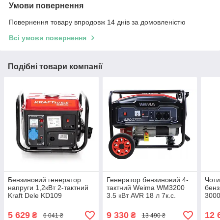
Умови повернення
Повернення товару впродовж 14 днів за домовленістю
Всі умови повернення
Подібні товари компанії
Бензиновий генератор
Генератор бензиновий 4-
Чоти
напруги 1,2кВт 2-тактний
тактний Weima WM3200
бенз
Kraft Dele KD109
3.5 кВт AVR 18 л 7к.с.
3000
бензиновий генератор для
KD1
дому
елек
5 629
9 330
12 
₴
₴
6 041 ₴
13 490 ₴