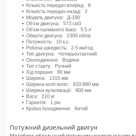
Кількість передач вперед: 6
Кількість передач назад: 2
Модель двигуна: Д-190
Об'єм двигуна: 573 см3
Об'єм паливного бака: 5.5 л
Оберти двигуна: 2300 об/хв
Потужність: 10 к.с.
Робоча швидкість: 2-5 км/год
Тип двигуна: Чотирьохтактний
Охолодження: Водяне
Тип старту: Ручний
Хід поршня: 90 мм
Ширина: 1310 мм
Ширина колії коліс: 820-880 мм
Ширина культивації: 900 мм
Вага: 210 кг
Гарантія: 1 рік
Країна походження: Китай
Потужний дизельний двигун
Мотоблок обладнаний потужним чотиритактним ди