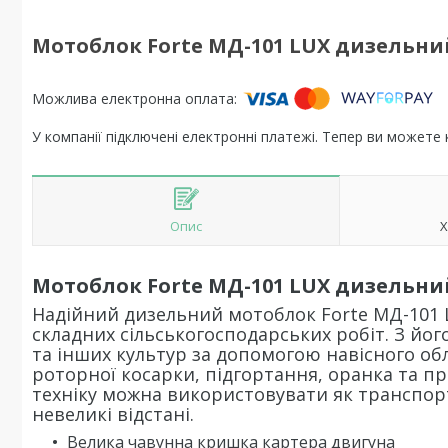
Мотоблок Forte МД-101 LUX дизельний [10
У компанії підключені електронні платежі. Тепер ви можете
Опис
Х
Мотоблок
Forte МД-101 LUX
дизельний [
Надійний дизельний мотоблок Forte МД-101 
складних сільськогосподарських робіт. З йо
та інших культур за допомогою навісного об
роторної косарки, підгортання, оранка та про
техніку можна використовувати як транспор
невеликі відстані.
Велика чавунна кришка картера двигуна