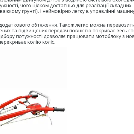
тужності, чого цілком достатньо для реалізації складних
важкому грунті), і неймовірно легку в управлінні машину
 додаткового обтяження. Також легко можна перевозит
ених та підвищених передач повністю покриває весь с
відбору потужності дозволяє працювати мотоблоку з н
ерекриває колію коліс.