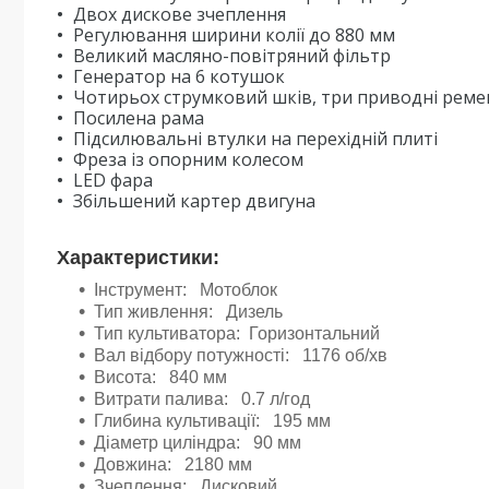
Двох дискове зчеплення
Регулювання ширини колії до 880 мм
Великий масляно-повітряний фільтр
Генератор на 6 котушок
Чотирьох струмковий шків, три приводні реме
Посилена рама
Підсилювальні втулки на перехідній плиті
Фреза із опорним колесом
LED фара
Збільшений картер двигуна
Характеристики:
Інструмент: Мотоблок
Тип живлення: Дизель
Тип культиватора: Горизонтальний
Вал відбору потужності: 1176 об/хв
Висота: 840 мм
Витрати палива: 0.7 л/год
Глибина культивації: 195 мм
Діаметр циліндра: 90 мм
Довжина: 2180 мм
Зчеплення: Дисковий