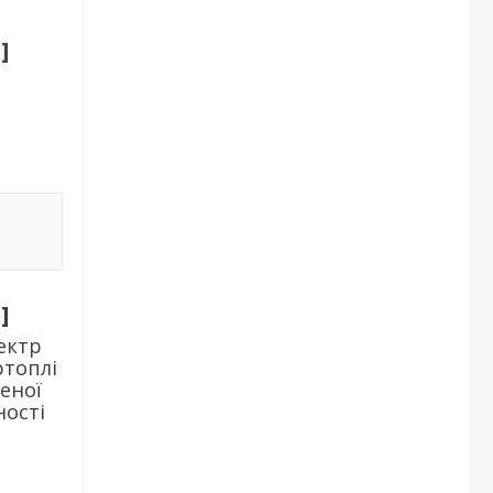
]
]
ектр
ртоплі
еної
ності