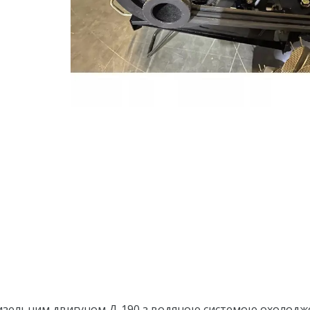
зельним двигуном Д-190 з водяною системою охолодж