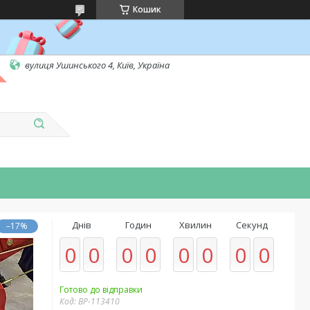
Кошик
вулиця Ушинського 4, Київ, Україна
Днів
Годин
Хвилин
Секунд
–17%
0
0
0
0
0
0
0
0
Готово до відправки
Код:
BP-113410