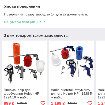
Умови повернення
Повернення товару впродовж 14 днів за домовленістю
Всі умови повернення
З цим товаром також замовляють
Пневмонабір для
Набір пневмоінструменту
Набі
фарбування Helper HP -
для сто Helper HP - 1228 5
для 
1224 10 м набір
м набір
1229
пневмоінструментів
пневмоінструменту для
набі
999
1 199
1 2
₴
₴
1 299 ₴
1 399 ₴
пневмо набір
майстерні
фар