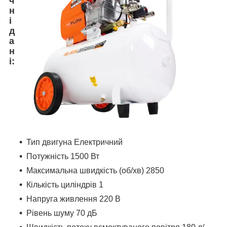
ч
н
і
д
а
н
і:
Тип двигуна Електричний
Потужність 1500 Вт
Максимальна швидкість (об/хв) 2850
Кількість циліндрів 1
Напруга живлення 220 В
Рівень шуму 70 дБ