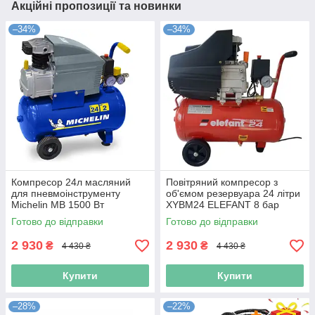
Акційні пропозиції та новинки
–34%
–34%
Компресор 24л масляний
Повітряний компресор з
для пневмоінструменту
об'ємом резервуара 24 літри
Michelin MB 1500 Вт
XYBM24 ELEFANT 8 бар
компресор масляний 24л з
компресор повітряний
Готово до відправки
Готово до відправки
манометром
масляний 24л
2 930
2 930
₴
₴
4 430 ₴
4 430 ₴
Купити
Купити
–28%
–22%