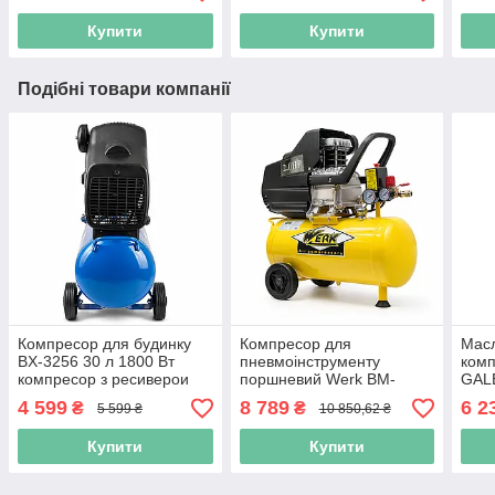
Купити
Купити
Подібні товари компанії
Компресор для будинку
Компресор для
Мас
BX-3256 30 л 1800 Вт
пневмоінструменту
комп
компресор з ресиверои
поршневий Werk BM-
GALE
компресор повітряний
2T24N 1500 Вт 200 л/хв
комп
4 599
8 789
6 2
₴
₴
5 599 ₴
10 850,62 ₴
поршневий коспресор з
комп
повітряним охолодженням
дво
Купити
Купити