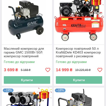
Масляний компресор для
Компресор повітряний 50 л
гаража GMC 1500Вт 50Л
Kraft&Dele KD403 компресор
компресор повітряний
повітряний з ресивером
масляний 50л
Готово до відправки
Готово до відправки
3 699
14 999
₴
₴
5 168 ₴
19 229,49 ₴
Купити
Купити
–19%
–18%