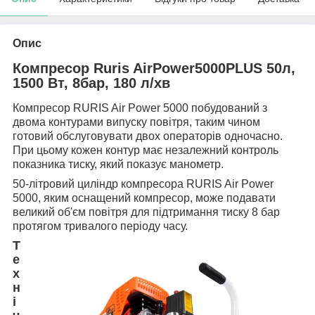
Опис
Компресор Ruris AirPower5000PLUS 50л,
1500 Вт, 8бар, 180 л/хв
Компресор RURIS Air Power 5000 побудований з
двома контурами випуску повітря, таким чином
готовий обслуговувати двох операторів одночасно.
При цьому кожен контур має незалежний контроль
показника тиску, який показує манометр.
50-літровий циліндр компресора RURIS Air Power
5000, яким оснащений компресор, може подавати
великий об'єм повітря для підтримання тиску 8 бар
протягом тривалого періоду часу.
Т
е
х
н
і