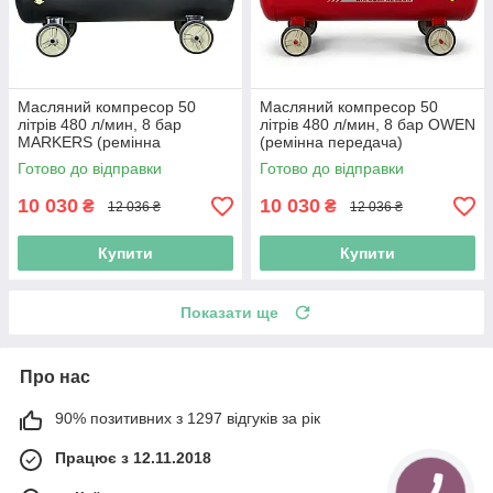
Масляний компресор 50
Масляний компресор 50
літрів 480 л/мин, 8 бар
літрів 480 л/мин, 8 бар OWEN
MARKERS (ремінна
(ремінна передача)
передача) повітряний
компресор масляний для сто
Готово до відправки
Готово до відправки
електричний компресор
10 030
10 030
₴
₴
12 036 ₴
12 036 ₴
Купити
Купити
Показати ще
Про нас
90% позитивних з 1297 відгуків за рік
Працює з 12.11.2018