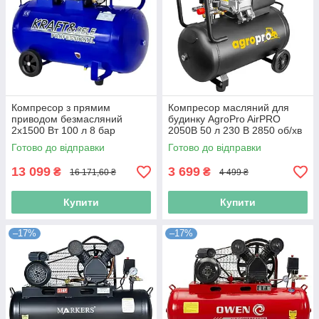
Компресор з прямим
Компресор масляний для
приводом безмасляний
будинку AgroPro AirPRO
2х1500 Вт 100 л 8 бар
2050B 50 л 230 В 2850 об/хв
Kraft&Dele KD4053
масляний компресор 50л
Готово до відправки
Готово до відправки
компресор поршневий
пневмокомпресор для сто
13 099
3 699
₴
₴
16 171,60 ₴
4 499 ₴
Купити
Купити
–17%
–17%