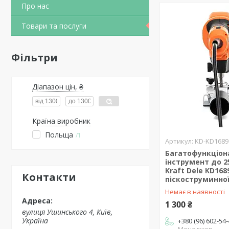
Про нас
Товари та послуги
Фільтри
Діапазон цін, ₴
Країна виробник
Польща
1
KD-KD1689
Багатофункціон
інструмент до 25
Kraft Dele KD168
Контакти
піскоструминно
Немає в наявності
1 300 ₴
вулиця Ушинського 4, Київ,
Україна
+380 (96) 602-54