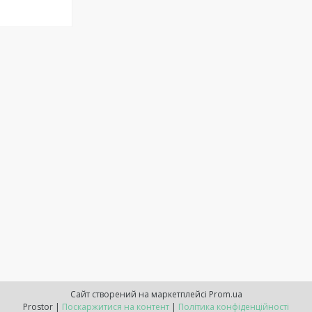
Сайт створений на маркетплейсі
Prom.ua
Prostor |
Поскаржитися на контент
|
Політика конфіденційності