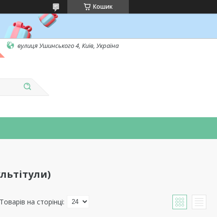
Кошик
вулиця Ушинського 4, Київ, Україна
льтітули)