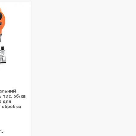
альний
 тис. об/хв
9 для
ї обробки
-45