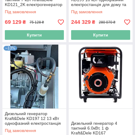
KD121_2K електрогенератор
електростанція для дому та
дизельний
виробництва
Під замовлення
Під замовлення
69 129
244 329
₴
₴
75 128 ₴
280 070 ₴
Купити
Купити
–13%
Дизельний генератор
Kraft&Dele KD197 12 13 кВт
однофазний електростанція
Дизельний генератор 4
для дому
тактний 6.0кВт, 1 ф
Під замовлення
Kraft&Dele KD167