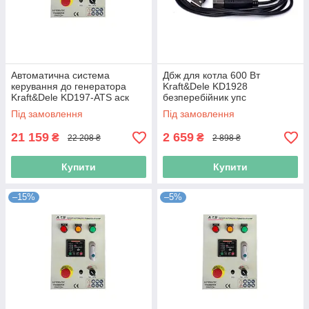
Автоматична система
Дбж для котла 600 Вт
керування до генератора
Kraft&Dele KD1928
Kraft&Dele KD197-ATS аск
безперебійник упс
Під замовлення
Під замовлення
21 159
2 659
₴
₴
22 208 ₴
2 898 ₴
Купити
Купити
–15%
–5%