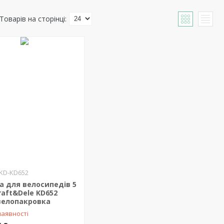
KD-KD652
а для велосипедів 5
raft&Dele KD652
велопакровка
наявності