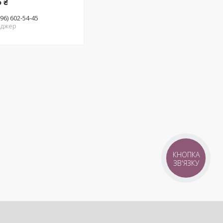
5 ₴
(96) 602-54-45
джер
КНОПКА
ЗВ'ЯЗКУ