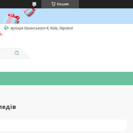
Кошик
вулиця Ушинського 4, Київ, Україна
педів