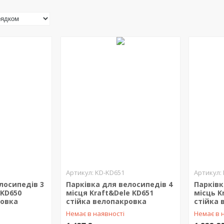
KD-KD651
лосипедів 3
Парківка для велосипедів 4
Парківк
 KD650
місця Kraft&Dele KD651
місць K
ровка
стійка велопакровка
стійка 
Немає в наявності
Немає в 