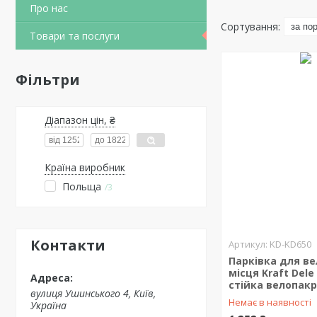
Про нас
Товари та послуги
Фільтри
Діапазон цін, ₴
Країна виробник
Польща
3
Контакти
KD-KD650
Парківка для ве
місця Kraft Dele
стійка велопак
вулиця Ушинського 4, Київ,
Немає в наявності
Україна