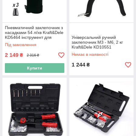
Пневматичний заклепочник з
насадками 54 л/хв Kraft&Dele
KD5464 інструмент для
Універсальний ручний
заклепування
заклепочник М3 - М6, 2 кг
Під замовлення
Kraft&Dele KD10551
заклепувальний пістолет
2 149
Немає в наявності
₴
2 316 ₴
1 244
₴
Купити