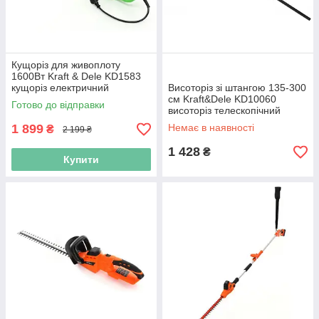
Кущоріз для живоплоту
1600Вт Kraft & Dele KD1583
кущоріз електричний
Висоторіз зі штангою 135-300
см Kraft&Dele KD10060
Готово до відправки
висоторіз телескопічний
1 899
Немає в наявності
₴
2 199 ₴
1 428
₴
Купити