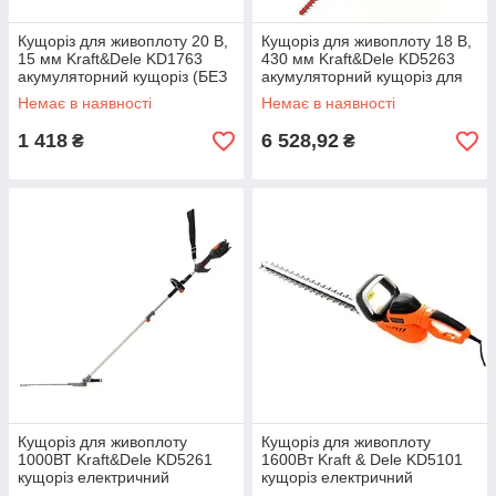
Кущоріз для живоплоту 20 В,
Кущоріз для живоплоту 18 В,
15 мм Kraft&Dele KD1763
430 мм Kraft&Dele KD5263
акумуляторний кущоріз (БЕЗ
акумуляторний кущоріз для
АКБ І ЗП)
живоплоту
Немає в наявності
Немає в наявності
1 418
6 528,92
₴
₴
Кущоріз для живоплоту
Кущоріз для живоплоту
1000ВТ Kraft&Dele KD5261
1600Вт Kraft & Dele KD5101
кущоріз електричний
кущоріз електричний