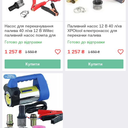
Насос для перекачування
Паливний насос 12 В 40 л/хв
палива 40 л/хв 12 В Wiltec
XPOtool електронасос для
паливний насос помпа для
перекачки палива
відкачування палива насоси
електричний помпа для
Готово до відправки
Готово до відправки
для палива помпа паливна
відкачування палива насос
для палива
1 257
1 257
₴
₴
1 550 ₴
1 650 ₴
Купити
Купити
–28%