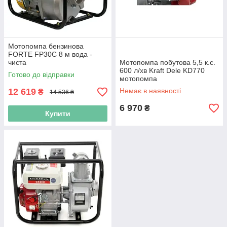
Мотопомпа бензинова
FORTE FP30C 8 м вода -
чиста
Мотопомпа побутова 5,5 к.с.
600 л/хв Kraft Dele KD770
Готово до відправки
мотопомпа
12 619
Немає в наявності
₴
14 536 ₴
6 970
₴
Купити