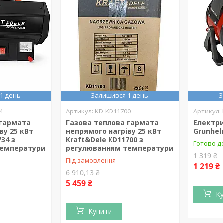
1 день
Залишився 1 день
З
4
KD-KD11700
 гармата
Газова теплова гармата
Електри
ву 25 кВт
непрямого нагріву 25 кВт
Grunhel
34 з
Kraft&Dele KD11700 з
Готово д
температури
регулюванням температури
1 319 ₴
Під замовлення
1 219 ₴
6 910,13 ₴
5 459 ₴
К
Купити