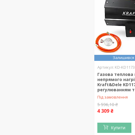
Залишився 
KD-KD1173
Газова теплова
непрямого нагрі
Kraft&Dele KD117
регулюванням 
Під замовлення
5 596,10 ₴
4 309 ₴
Купити