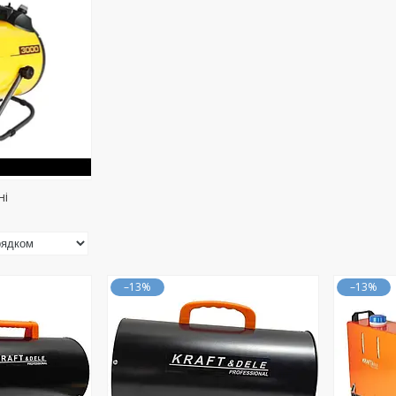
ні
–13%
–13%