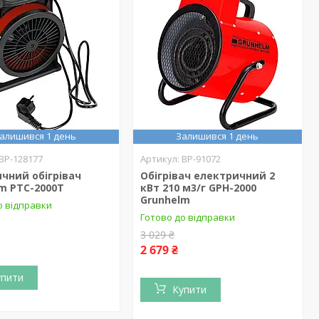
алишився 1 день
Залишився 1 день
BP-128177
BP-91072
чний обігрівач
Обігрівач електричний 2
m РТС-2000Т
кВт 210 м3/г GPH-2000
Grunhelm
о відправки
Готово до відправки
3 029 ₴
2 679 ₴
упити
Купити