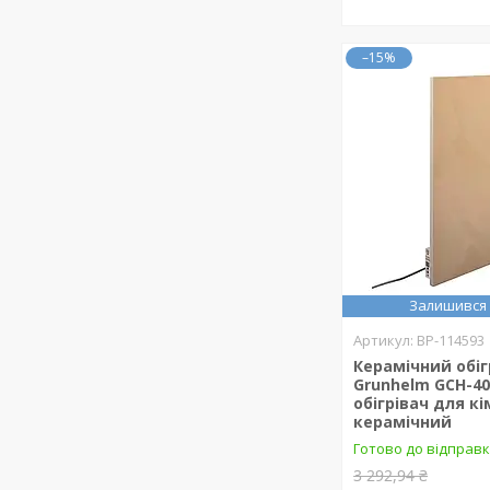
–15%
Залишився 
BP-114593
Керамічний обіг
Grunhelm GCH-40
обігрівач для к
керамічний
Готово до відправ
3 292,94 ₴