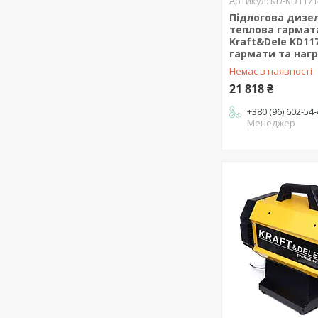
KD-KD1171
Підлогова дизе
теплова гармата
Kraft&Dele KD11
гармати та нагр
Немає в наявності
21 818 ₴
+380 (96) 602-54
Менеджер