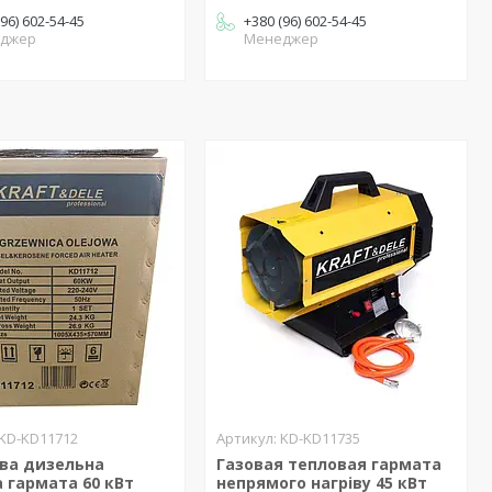
(96) 602-54-45
+380 (96) 602-54-45
джер
Менеджер
KD-KD11712
KD-KD11735
ова дизельна
Газовая тепловая гармата
 гармата 60 кВт
непрямого нагріву 45 кВт