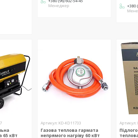
+380 (96) 602-54-45
Менеджер
+380 
Мене
7
KD-KD11733
льна
Газова теплова гармата
Підлог
 65 кВт
непрямого нагріву 60 кВт
теплова