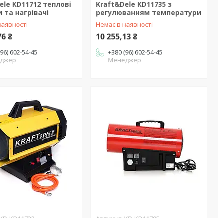
ele KD11712 теплові
Kraft&Dele KD11735 з
 та нагрівачі
регулюванням температури
наявності
Немає в наявності
76 ₴
10 255,13 ₴
(96) 602-54-45
+380 (96) 602-54-45
джер
Менеджер