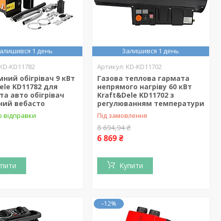
алишився 1 день
Залишився 1 день
KD-KD11782
KD-KD11702
ний обігрівач 9 кВт
Газова теплова гармата
ele KD11782 для
непрямого нагріву 60 кВт
та авто обігрівач
Kraft&Dele KD11702 з
ний вебасто
регулюванням температури
о відправки
Під замовлення
8 694,94 ₴
6 869 ₴
упити
Купити
–12%