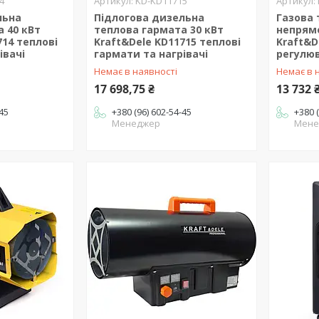
4
KD-KD11715
льна
Підлогова дизельна
Газова 
 40 кВт
теплова гармата 30 кВт
непрямо
714 теплові
Kraft&Dele KD11715 теплові
Kraft&D
івачі
гармати та нагрівачі
регулю
Немає в наявності
Немає в 
17 698,75 ₴
13 732 
-45
+380 (96) 602-54-45
+380 
Менеджер
Мене