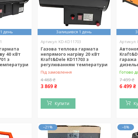
1 день
Залишився 1 день
З
1
KD-KD11703
 гармата
Газова теплова гармата
Автоном
ву 40 кВт
непрямого нагріву 20 кВт
Kraft&D
01 з
Kraft&Dele KD11703 з
гаража 
температури
регулюванням температури
дизель
Під замовлення
Готово д
4 468 ₴
7 499 ₴
3 869 ₴
6 499 ₴
Купити
К
–21%
–8%