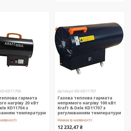
KD-KD11704
KD-KD11707
теплова гармата
Газова теплова гармата
го нагріву 20 кВт
непрямого нагріву 100 кВт
ele KD11704 з
Kraft & Dele KD11707 з
ванням температури
регулюванням температури
наявності
Немає в наявності
12 232,47 ₴