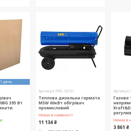
1 день
PRS-16721
рівач
Теплова дизельна гармата
Газова 
0BG 395 Вт
MSW 60кВт обігрівач
непрямо
імнати
промисловий
Kraft&D
регулю
Немає в наявності
ки
Немає в 
11 134 ₴
3 861 ₴