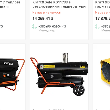
717 теплові
Kraft&Dele KD11733 з
Kraft&D
івачі
регулюванням температури
гармати
Немає в наявності
Немає в 
14 269,41 ₴
17 379,
-45
+380 (96) 602-54-45
+380 
Менеджер
Мене