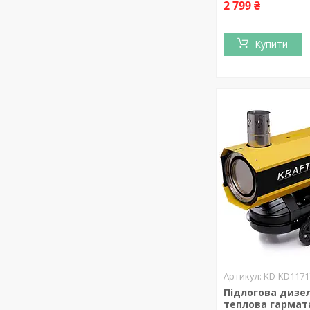
2 799 ₴
Купити
KD-KD1171
Підлогова дизе
теплова гармата