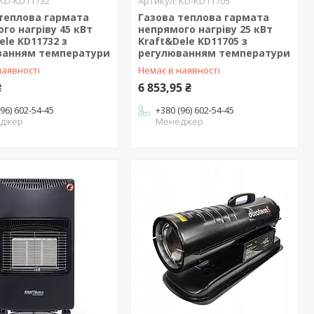
KD-KD11732
KD-KD11705
теплова гармата
Газова теплова гармата
го нагріву 45 кВт
непрямого нагріву 25 кВт
ele KD11732 з
Kraft&Dele KD11705 з
ванням температури
регулюванням температури
наявності
Немає в наявності
₴
6 853,95 ₴
(96) 602-54-45
+380 (96) 602-54-45
джер
Менеджер