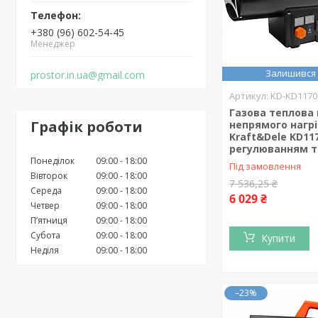
+380 (96) 602-54-45
Менеджер
Залишився 
prostor.in.ua@gmail.com
KD-KD1170
Газова теплова
Графік роботи
непрямого нагрі
Kraft&Dele KD117
регулюванням 
Понеділок
09:00
18:00
Під замовлення
Вівторок
09:00
18:00
7 536,25 ₴
Середа
09:00
18:00
6 029 ₴
Четвер
09:00
18:00
Пʼятниця
09:00
18:00
Субота
09:00
18:00
Купити
Неділя
09:00
18:00
–23%