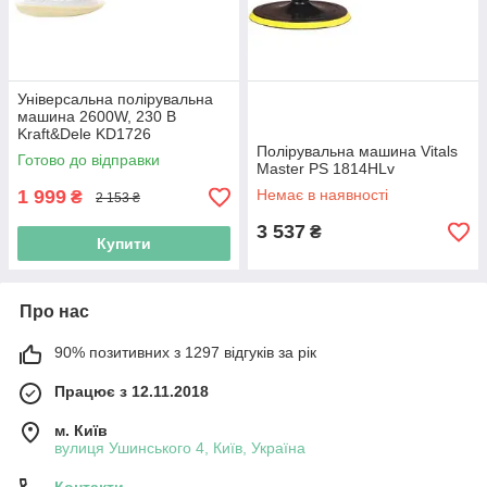
Універсальна полірувальна
машина 2600W, 230 В
Kraft&Dele KD1726
полірувальна машина для
Полірувальна машина Vitals
Готово до відправки
фарби
Master PS 1814HLv
1 999
Немає в наявності
₴
2 153 ₴
3 537
₴
Купити
Про нас
90% позитивних з 1297 відгуків за рік
Працює з 12.11.2018
м. Київ
вулиця Ушинського 4, Київ, Україна