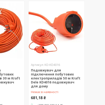
KD-KD4016
я
Подовжувач для
бутових
підключення побутових
 30 м Kraft
електроприладів 50 м Kraft
довжувач
Dele KD4016 подовжувач
для дому
Немає в наявності
681,18 ₴