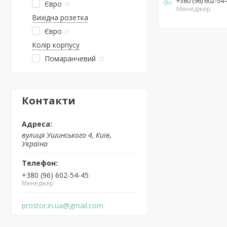
+380 (96) 602-54
Євро
1
Менеджер
Вихідна розетка
Євро
1
Колір корпусу
Помаранчевий
2
Контакти
вулиця Ушинського 4, Київ,
Україна
+380 (96) 602-54-45
Менеджер
prostor.in.ua@gmail.com