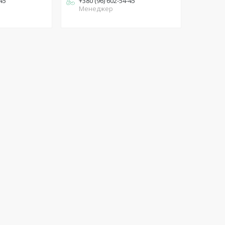
-45
+380 (96) 602-54-45
Менеджер