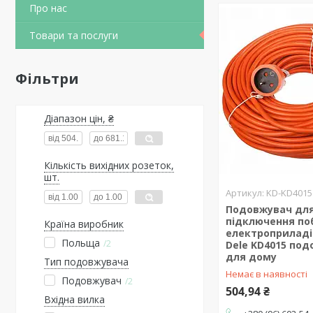
Про нас
Товари та послуги
Фільтри
Діапазон цін, ₴
Кількість вихідних розеток,
шт.
KD-KD4015
Подовжувач дл
підключення по
Країна виробник
електроприладів
Польща
2
Dele KD4015 по
для дому
Тип подовжувача
Немає в наявності
Подовжувач
2
504,94 ₴
Вхідна вилка