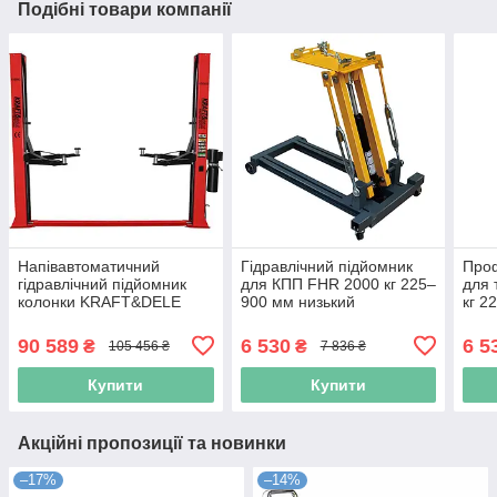
Подібні товари компанії
Напівавтоматичний
Гідравлічний підйомник
Проф
гідравлічний підйомник
для КПП FHR 2000 кг 225–
для 
колонки KRAFT&DELE
900 мм низький
кг 2
4000кг для безпечного
трансмісійний домкрат
гідр
обслуговування
коро
90 589
6 530
6 5
₴
₴
105 456 ₴
7 836 ₴
автомобілів у майстернях
Купити
Купити
Акційні пропозиції та новинки
–17%
–14%