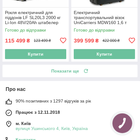
Рокля електричний для
Електричний
піддонів LF SL20L3 2000 кг
транспортувальний візок
Li-Ion 48V/20Ah штабелер
UniCarriers MDW160 1,6 т
для складу електричний
для палет і піддонів
Готово до відправки
Готово до відправки
115 499
399 599
₴
₴
123 499 ₴
422 000 ₴
Купити
Купити
Показати ще
Про нас
90% позитивних з 1297 відгуків за рік
Працює з 12.11.2018
м. Київ
вулиця Ушинського 4, Київ, Україна
Контакти