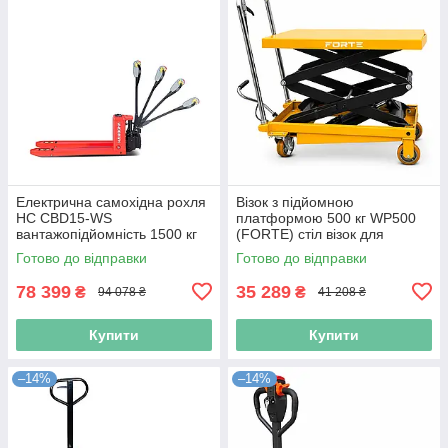
Електрична самохідна рохля
Візок з підйомною
HC CBD15-WS
платформою 500 кг WP500
вантажопідйомність 1500 кг
(FORTE) стіл візок для
рохля для складу електрична
транспортування та підйому
Готово до відправки
Готово до відправки
для СТО
78 399
35 289
₴
₴
94 078 ₴
41 208 ₴
Купити
Купити
–14%
–14%