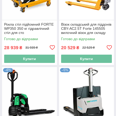
Рокла стіл підйомний FORTE
Візок складський для піддонів
WP350 350 кг гідравлічний
CBY-AC2.5T Forte 145505
стіл для сто
вилочний візок для складу
Готово до відправки
Готово до відправки
28 939
20 529
₴
₴
31 939 ₴
22 529 ₴
Купити
Купити
–6%
–5%