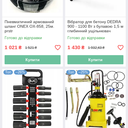
Пневматичний армований
Вібратор для бетону DEDRA
шланг ONEX OX-858, 25м.
900 - 1100 Вт з булавою 1,5 м
prstr
глибинний ущільнювач
бетону вібратор глибинний
Готово до відправки
Готово до відправки
ручний
1 021
1 430
₴
₴
1 521 ₴
1 932,43 ₴
Купити
Купити
Топ
–26%
Топ
–25%