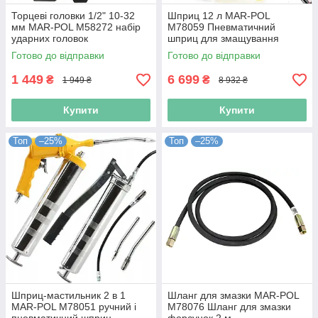
Торцеві головки 1/2" 10-32
Шприц 12 л MAR-POL
мм MAR-POL M58272 набір
M78059 Пневматичний
ударних головок
шприц для змащування
Готово до відправки
Готово до відправки
1 449
6 699
₴
₴
1 949 ₴
8 932 ₴
Купити
Купити
Топ
–25%
Топ
–25%
Шприц-мастильник 2 в 1
Шланг для змазки MAR-POL
MAR-POL M78051 ручний і
M78076 Шланг для змазки