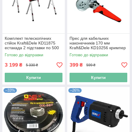
Комплект телескопічних
Прес для кабельних
стійок Kraft&Dele KD11875
наконечників 170 мм
естакада 2 підставки по 500
Kraft&Dele KD10256 кримпер
кг для ремонту та
для обтиску
Готово до відправки
Готово до відправки
будівництва
3 199
399
₴
₴
5 330 ₴
599 ₴
Купити
Купити
–33%
–26%