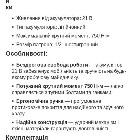
и
ки
Живлення від акумулятора: 21 В
Тип акумулятора: літій-іонний
Максимальний крутний момент: 750 Н·м
Розмір патрона: 1/2" шестигранний
Особливості:
Бездротова свобода роботи
— акумулятор
21 В забезпечує мобільність та зручність на будь-
якому робочому майданчику.
Потужний крутний момент 750 Н·м
— легко
справляється з тугими болтами та гайками.
Ергономічна ручка
— прогумоване
протиковзке покриття для надійного та зручного
хвату.
Надійна конструкція
— ударний механізм і
якісні матеріали гарантують довговічність.
Комплектація