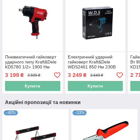
Пневматичний гайковерт
Електричний ударний
Гайк
ударного типу Kraft&Dele
гайковерт Kraft&Dele
Вт 8
KD5780 1/2» 1900 Нм
WDS2461 850 Нм 230В
KD15
інструмент для
гайковерт для шин коліс
мер
3 199
3 249
2 7
₴
₴
3 599 ₴
3 649 ₴
шиномонтажу автосервісу
ремонту авто СТО
Купити
Купити
Акційні пропозиції та новинки
–40%
–33%