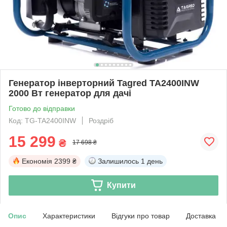
Генератор інверторний Tagred TA2400INW
2000 Вт генератор для дачі
Готово до відправки
Код: TG-TA2400INW
Роздріб
15 299
₴
17 698 ₴
Економія
2399 ₴
Залишилось
1 день
Купити
Опис
Характеристики
Відгуки про товар
Доставка