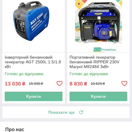
Інверторний бензиновий
Портативний генератор
генератор AGT 2500i, 1.5/1.8
бензиновий RIPPER 230V
кВт
Marpol M82484 3кВт
генератор бензиновий
Готово до відправки
Готово до відправки
бензинова електростанція
13 030
8 830
₴
₴
15 930 ₴
10 629 ₴
Купити
Купити
Показати ще
Про нас