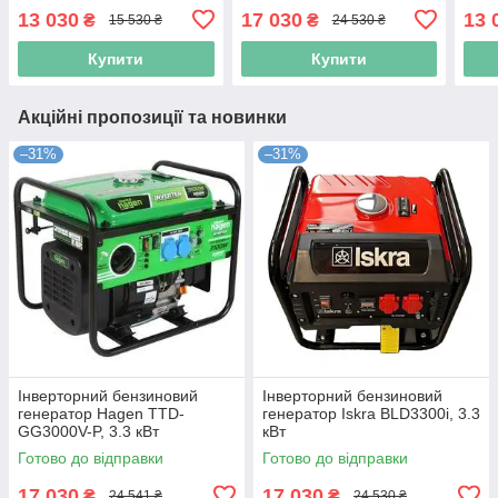
13 030
17 030
13 
₴
₴
15 530 ₴
24 530 ₴
Купити
Купити
Акційні пропозиції та новинки
–31%
–31%
Інверторний бензиновий
Інверторний бензиновий
генератор Hagen TTD-
генератор Iskra BLD3300i, 3.3
GG3000V-P, 3.3 кВт
кВт
Готово до відправки
Готово до відправки
17 030
17 030
₴
₴
24 541 ₴
24 530 ₴