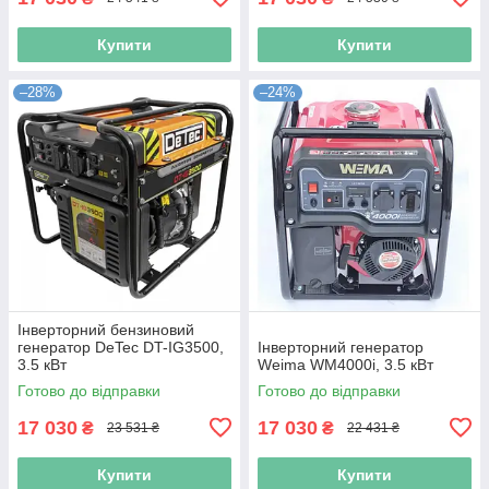
Купити
Купити
–28%
–24%
Інверторний бензиновий
генератор DeTec DT-IG3500,
Інверторний генератор
3.5 кВт
Weima WM4000i, 3.5 кВт
Готово до відправки
Готово до відправки
17 030
17 030
₴
₴
23 531 ₴
22 431 ₴
Купити
Купити