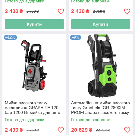
Готово до відправки
Готово до відправки
2 430
2 430
₴
₴
2 759 ₴
2 759 ₴
Купити
Купити
–12%
–9%
Мийка високого тиску
Автомобільна мийка високого
електрична GRAPHITE 120
тиску Grunhelm GR-2800IM
бар 1200 Вт мийка для авто
PROFI апарат високого тиску
плитки фасадів та
Готово до відправки
Готово до відправки
інструментів
2 430
20 629
₴
₴
2 759 ₴
22 713 ₴