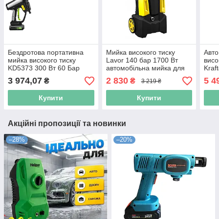
Бездротова портативна
Мийка високого тиску
Авто
мийка високого тиску
Lavor 140 бар 1700 Вт
висо
KD5373 300 Вт 60 Бар
автомобільна мийка для
Kraf
акумуляторний мийний
очищення кузова плитки
мий
3 974,07
2 830
5 4
₴
₴
3 219 ₴
апарат мийка високого
фасаду
тиску
Купити
Купити
Акційні пропозиції та новинки
–28%
–20%