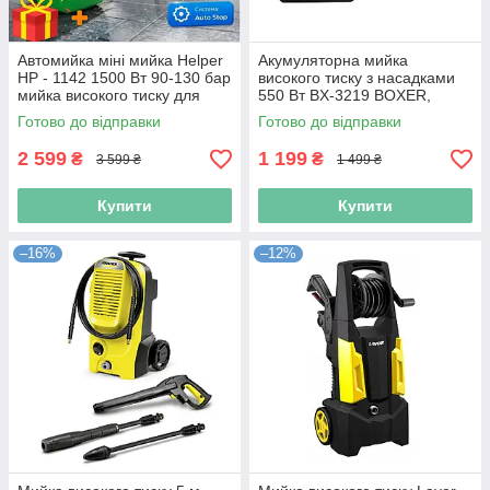
Автомийка міні мийка Helper
Акумуляторна мийка
HP - 1142 1500 Вт 90-130 бар
високого тиску з насадками
мийка високого тиску для
550 Вт BX-3219 BOXER,
дому професійна мийка
побутова мийка
Готово до відправки
Готово до відправки
2 599
1 199
₴
₴
3 599 ₴
1 499 ₴
Купити
Купити
–16%
–12%