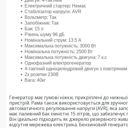
Двигун: 4-тактний
Електричний стартер: Немає
Стабілізатор напруги: AVR
Вольтметр: Так
Запобіжник: Так
Бак: 15 л
Рівень шуму 96 дБ
Номінальний струм: 13.5 А
Максимальна потужність: 3000 Вт
Номінальна потужність: 2500 Вт
Максимальна потужність двигуна: 7 к.с
Однофазний електрогенератор
4-тактний одноциліндровий двигун з повітряни
2х розетки 230В
Вага: 40кг
Генератор має гумові ніжки, прикріплені до нижньо
пристрій. Рама також використовується для зручн
автоматичного регулювання напруги (AVR), яка зап
має паливний бак ємністю 15 літрів, що забезпечує
Він ідеально підходить як джерело резервного живле
відсутня мережева електрика. Бензиновий генерат