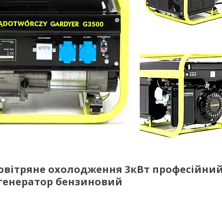
повітряне охолодження 3кВт професійни
генератор бензиновий