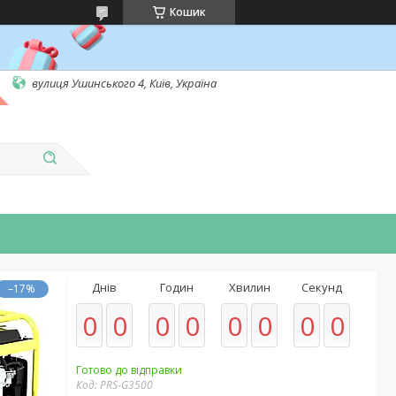
Кошик
вулиця Ушинського 4, Київ, Україна
Днів
Годин
Хвилин
Секунд
–17%
0
0
0
0
0
0
0
0
Готово до відправки
Код:
PRS-G3500