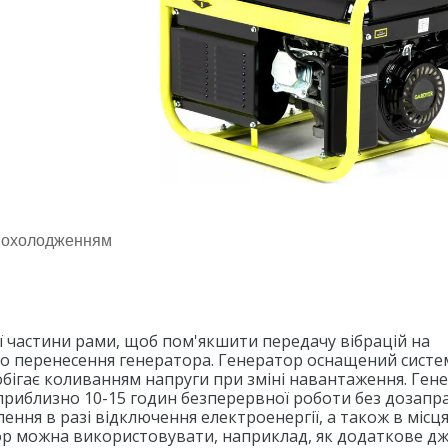
м охолодженням
ї частини рами, щоб пом'якшити передачу вібрацій на
ого перенесення генератора. Генератор оснащений сист
обігає коливанням напруги при зміні навантаження. Ген
 приблизно 10-15 годин безперервної роботи без дозапр
ння в разі відключення електроенергії, а також в місця
ор можна використовувати, наприклад, як додаткове д