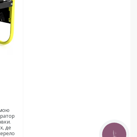
емою
ератор
авки.
х, де
жерело
КНОПКА
ЗВ'ЯЗКУ