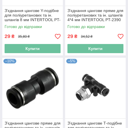
З'єднання цангове Y-подібне
З'єднання цангове пряме для
для поліуретанових та ін.
поліуретанових та ін. шлангів
шлангів 8 мм INTERTOOL PT-
4*4 мм INTERTOOL PT-2390
2372 ptor
ptor
Готово до відправки
Готово до відправки
29
29
₴
₴
35,80 ₴
34,52 ₴
Купити
Купити
–10%
–5%
З'єднання цангове пряме для
З'єднання цангове Т-подібне
поліуретанових та ін. шлангів
для поліуретанових та ін.