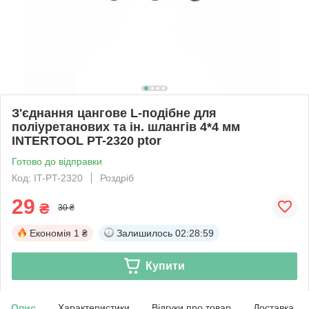
З'єднання цангове L-подібне для
поліуретанових та ін. шлангів 4*4 мм
INTERTOOL PT-2320 ptor
Готово до відправки
Код: IT-PT-2320
Роздріб
29
₴
30 ₴
Економія
1 ₴
Залишилось
02:28:58
Купити
Опис
Характеристики
Відгуки про товар
Доставка