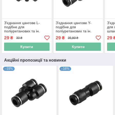
З'єднання цангове L-
З'єднання цангове Y-
З'єд
подібне для
подібне для
для 
поліуретанових та ін.
поліуретанових та ін.
шлан
шлангів 6*6 мм
шлангів 8 мм INTERTOOL
INTE
29
29
29
₴
₴
30 ₴
35,80 ₴
INTERTOOL PT-2321 ptor
PT-2372 ptor
Купити
Купити
Акційні пропозиції та новинки
–19%
–16%