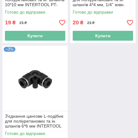
10*10 мм INTERTOOL PT-
шлангів 4*4 мм, 1/4" зовн.
2393 ptor
різьба INTERTOOL PT-2350
Готово до відправки
Готово до відправки
ptor
19
20
₴
₴
21 ₴
21 ₴
Купити
Купити
–3%
З'єднання цангове L-подібне
для поліуретанових та ін.
шлангів 6*6 мм INTERTOOL
PT-2321 ptor
Готово до відправки