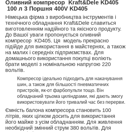
Оливний компресор Kraft&Dele KD405
100 л 3 Поршня 400V KD405
Німецька фірма з виробництва інструментів і
технічного обладнання Kraft&Dele славиться
виготовленням надійного та якісного продукту.
До Вашої уваги пропонується оливний
компресор KD405. Ця модель прекрасно
підійде для використання в майстернях, а також
на малих і середніх підприємствах. Для
домашнього використання покупці воліють
брати моделі з номінальною напругою 220
вольтів.
Компресор ідеально підходить для накачування
шин, а також для більшості пневматичних
пристроїв, як-от фарбопульти тощо. Він
обладнаний трьома циліндрами, які дають змогу
використовувати його тривалий час без перерви.
Ємність балона компресора становить 100
літрів, яких цілком досить для використання
його майже з усім обладнанням. Для живлення
необхідний змінний струм 380 вольтів. Для