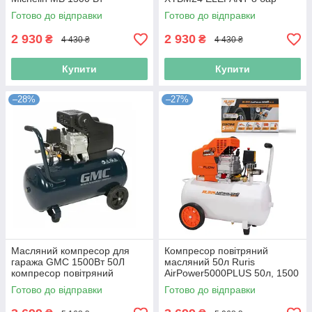
компресор масляний 24л з
компресор повітряний
Готово до відправки
Готово до відправки
манометром
масляний 24л
2 930
2 930
₴
₴
4 430 ₴
4 430 ₴
Купити
Купити
–28%
–27%
Масляний компресор для
Компресор повітряний
гаража GMC 1500Вт 50Л
масляний 50л Ruris
компресор повітряний
AirPower5000PLUS 50л, 1500
масляний 50л
Вт компресор повітряний
Готово до відправки
Готово до відправки
електричний