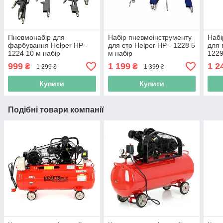
Пневмонабір для
Набір пневмоінструменту
Набі
фарбування Helper HP -
для сто Helper HP - 1228 5
для 
1224 10 м набір
м набір
1229
пневмоінструментів
пневмоінструменту для
набі
999
1 199
1 2
₴
₴
1 299 ₴
1 399 ₴
пневмо набір
майстерні
фар
Купити
Купити
Подібні товари компанії