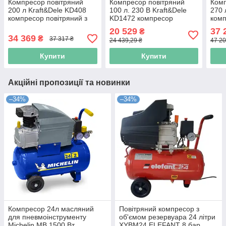
Компресор повітряний
Компресор повітряний
Комп
200 л Kraft&Dele KD408
100 л. 230 В Kraft&Dele
270 
компресор повітряний з
KD1472 компресор
комп
ресивером
повітряний з ресивером
рес
20 529
37 
₴
34 369
₴
37 317 ₴
24 439,29 ₴
47 20
Купити
Купити
Акційні пропозиції та новинки
–34%
–34%
Компресор 24л масляний
Повітряний компресор з
для пневмоінструменту
об'ємом резервуара 24 літри
Michelin MB 1500 Вт
XYBM24 ELEFANT 8 бар