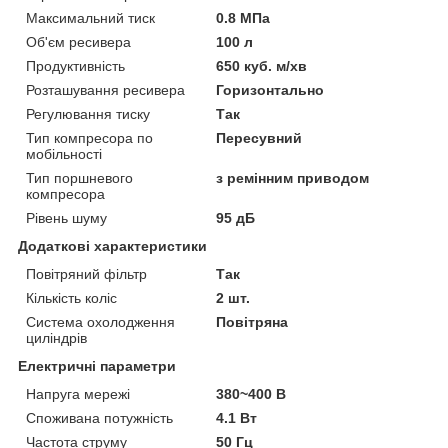
Максимальний тиск
0.8 МПа
Об'єм ресивера
100 л
Продуктивність
650 куб. м/хв
Розташування ресивера
Горизонтально
Регулювання тиску
Так
Тип компресора по
Пересувний
мобільності
Тип поршневого
з ремінним приводом
компресора
Рівень шуму
95 дБ
Додаткові характеристики
Повітряний фільтр
Так
Кількість коліс
2 шт.
Система охолодження
Повітряна
циліндрів
Електричні параметри
Напруга мережі
380~400 В
Споживана потужність
4.1 Вт
Частота струму
50 Гц