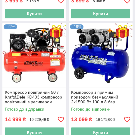
3 699
3 699
₴
₴
5 168 ₴
5 068 ₴
Купити
Купити
–22%
–19%
Компресор повітряний 50 л
Компресор з прямим
Kraft&Dele KD403 компресор
приводом безмасляний
повітряний з ресивером
2х1500 Вт 100 л 8 бар
Kraft&Dele KD4053
Готово до відправки
Готово до відправки
компресор поршневий
пневмокомпресор для сто
14 999
13 099
₴
₴
19 229,49 ₴
16 171,60 ₴
Купити
Купити