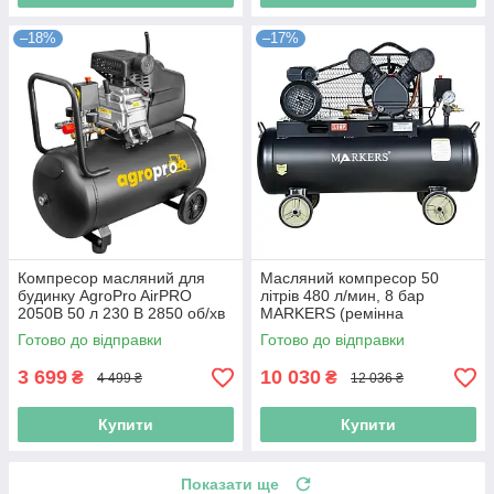
–18%
–17%
Компресор масляний для
Масляний компресор 50
будинку AgroPro AirPRO
літрів 480 л/мин, 8 бар
2050B 50 л 230 В 2850 об/хв
MARKERS (ремінна
масляний компресор 50л
передача) повітряний
Готово до відправки
Готово до відправки
електричний компресор
3 699
10 030
₴
₴
4 499 ₴
12 036 ₴
Купити
Купити
Показати ще