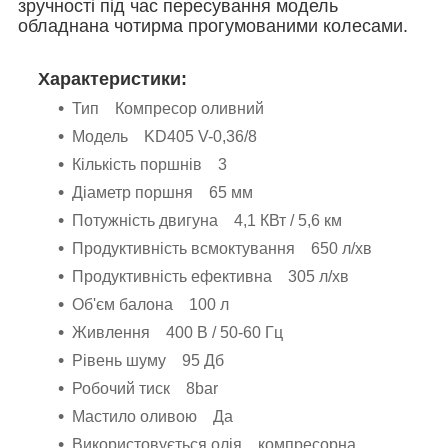
зручності під час пересування модель
обладнана чотирма прогумованими колесами.
Характеристики:
Тип Компресор оливний
Модель KD405 V-0,36/8
Кількість поршнів 3
Діаметр поршня 65 мм
Потужність двигуна 4,1 КВт / 5,6 км
Продуктивність всмоктування 650 л/хв
Продуктивність ефективна 305 л/хв
Об'єм балона 100 л
Живлення 400 В / 50-60 Гц
Рівень шуму 95 Дб
Робочий тиск 8bar
Мастило оливою Да
Використовується олія компресорна